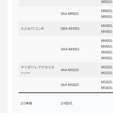
MR52S-
MR92S-
5AA-MR92S
MR92S-
MH35S-
スズキ/ワゴンR
DBA-MH35S
MH35S-
MH55S-
MH55S-
DAA-MH55S
MH55S-
MH55S-
マツダ/フレアクロスオ
MS52S-
4AA-MS52S
ーバー
MS52S-
MS92S-
5AA-MS92S
MS92S-
計3車種
計6型式