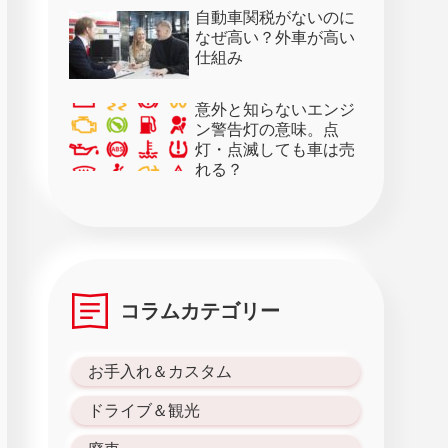
28日）
自動車関税がないのに
なぜ高い？外車が高い
仕組み
意外と知らないエンジ
ン警告灯の意味。点
灯・点滅しても車は売
れる？
コラムカテゴリー
お手入れ＆カスタム
ドライブ＆観光