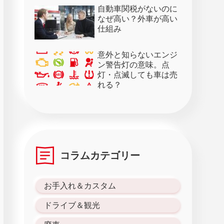
28日）
自動車関税がないのに
なぜ高い？外車が高い
仕組み
意外と知らないエンジ
ン警告灯の意味。点
灯・点滅しても車は売
れる？
コラムカテゴリー
お手入れ＆カスタム
ドライブ＆観光