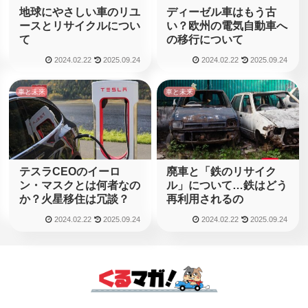
地球にやさしい車のリユ
ディーゼル車はもう古
ースとリサイクルについ
い？欧州の電気自動車へ
て
の移行について
2024.02.22
2025.09.24
2024.02.22
2025.09.24
車と未来
車と未来
テスラCEOのイーロ
廃車と「鉄のリサイク
ン・マスクとは何者なの
ル」について…鉄はどう
か？火星移住は冗談？
再利用されるの
2024.02.22
2025.09.24
2024.02.22
2025.09.24