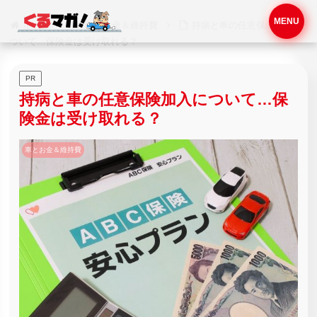
MENU
ホーム
車とお金＆維持費
持病と車の任意保険加入に
ついて…保険金は受け取れる？
PR
持病と車の任意保険加入について…保
険金は受け取れる？
車とお金＆維持費