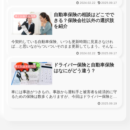
す。自動車保険についてリスク細分型自動車保険の解説の前
2024.02.22
2025.09.17
に、まずは基本的な自動車保険について解説していきましょ
う。強制保険（自賠責...
自動車保険の相談はどこでで
車とお金＆維持費
きる？保険会社以外の選択肢
を紹介
今契約している自動車保険、いつも更新時期に見直さなけれ
ば…と思いながらついついそのまま更新してしまう。そんな方
も多いのではないでしょうか？人生において大きな買い物とも
2024.02.22
2025.09.17
表現される保険ですが、保険会社の担当の人と直接話すとどう
しても受け身になっ...
ドライバー保険と自動車保険
車とお金＆維持費
はなにがどう違う？
車には事故がつきもの。事故から運転手と被害者を経済的に守
るための保険は数多くありますが、今回はドライバー保険と自
動車保険について解説します。ドライバーになるなら保険への
2025.09.19
加入は必須免許を取得し、車を購入、あるいは譲って貰った
ら、次は保険への加...