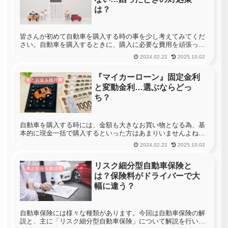
は？
皆さんが初めて自動車を購入する時の事を少し考えてみてくだ
さい。自動車を購入するときに、購入に必要な費用を頑張って
貯金して、即金で買えるようになってから初めて自動車を購入
2024.02.22
2025.10.02
すると言う方はあまりいないのではないでしょうか？近年では
「若者の自動車離...
『マイカーローン』固定金利
車とお金＆維持費
と変動金利…選ぶならどっ
ち？
自動車を購入する時には、金額も大きなお買い物となる為、基
本的に現金一括で購入するといった方はあまりいませんよね。
したがって、多くの方はマイカーローンを利用して自動車を購
2024.02.22
2025.10.02
入するという選択肢になるのですが、マイカーローンには『固
定金利』と『変動...
リスク細分型自動車保険と
車とお金＆維持費
は？保険料がドライバーで大
幅に違う？
自動車保険には様々な種類があります。今回は自動車保険の解
説と、主に「リスク細分型自動車保険」について解説を行いま