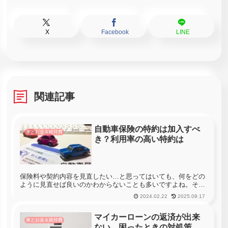
X
Facebook
LINE
関連記事
自動車保険の特約は加入すべ
車とお金＆維持費
き？利用率の高い特約は
保険料や契約内容を見直したい…と思ってはいても、何をどの
ように見直せば良いのかわからないことも多いですよね。そん
な時は保険の主軸となる内容の他にどんな特約事項があるの
2024.02.22
2025.09.17
か、つまり保険に対して「誰がどんな時に何を望むのか」をイ
メージしてみると、...
マイカーローンの返済が出来
車とお金＆維持費
ない…困ったときの対処策