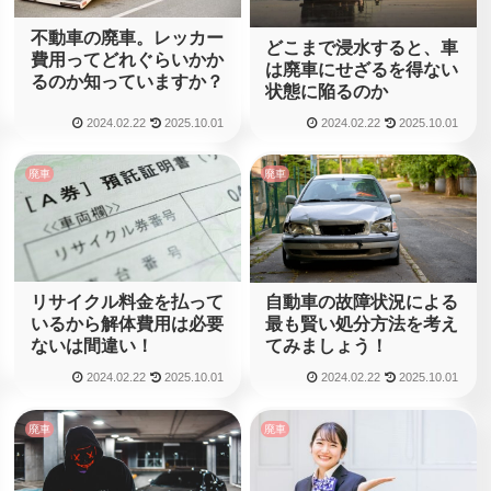
不動車の廃車。レッカー
どこまで浸水すると、車
費用ってどれぐらいかか
は廃車にせざるを得ない
るのか知っていますか？
状態に陥るのか
2024.02.22
2025.10.01
2024.02.22
2025.10.01
廃車
廃車
リサイクル料金を払って
自動車の故障状況による
いるから解体費用は必要
最も賢い処分方法を考え
ないは間違い！
てみましょう！
2024.02.22
2025.10.01
2024.02.22
2025.10.01
廃車
廃車