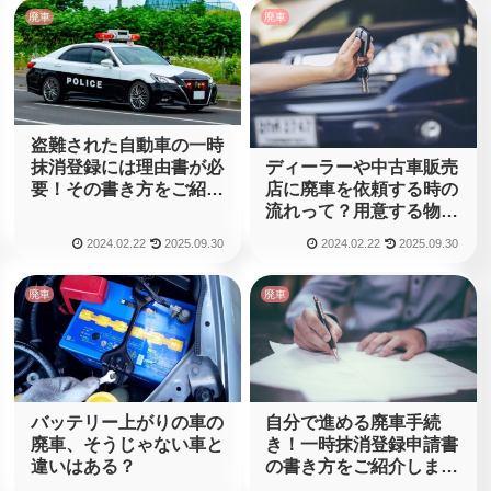
廃車
廃車
盗難された自動車の一時
抹消登録には理由書が必
ディーラーや中古車販売
要！その書き方をご紹介
店に廃車を依頼する時の
します！
流れって？用意する物は
何がある？
2024.02.22
2025.09.30
2024.02.22
2025.09.30
廃車
廃車
バッテリー上がりの車の
自分で進める廃車手続
廃車、そうじゃない車と
き！一時抹消登録申請書
違いはある？
の書き方をご紹介しま
す。