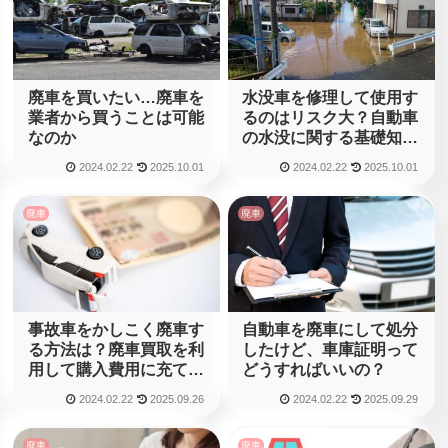
廃車を買いたい…廃車を
水没車を修理して使用す
業者から買うことは可能
るのはリスク大？自動車
なのか
の水没に関する基礎知識
を知っておこう！
2024.02.22
2025.10.01
2024.02.22
2025.10.01
廃車
廃車
事故車をかしこく廃車す
自動車を廃車にして処分
る方法は？廃車買取を利
したけど、車庫証明って
用して購入費用に充てよ
どうすればいいの？
う！
2024.02.22
2025.09.26
2024.02.22
2025.09.29
廃車
廃車