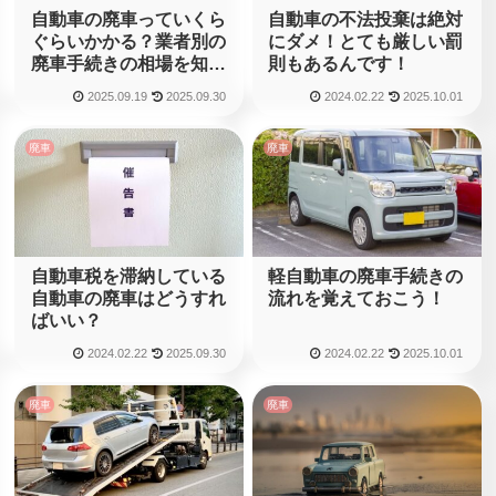
自動車の廃車っていくら
自動車の不法投棄は絶対
ぐらいかかる？業者別の
にダメ！とても厳しい罰
廃車手続きの相場を知っ
則もあるんです！
ておこう！
2025.09.19
2025.09.30
2024.02.22
2025.10.01
廃車
廃車
自動車税を滞納している
軽自動車の廃車手続きの
自動車の廃車はどうすれ
流れを覚えておこう！
ばいい？
2024.02.22
2025.09.30
2024.02.22
2025.10.01
廃車
廃車