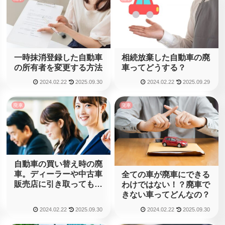
一時抹消登録した自動車
相続放棄した自動車の廃
の所有者を変更する方法
車ってどうする？
2024.02.22
2025.09.30
2024.02.22
2025.09.29
廃車
廃車
自動車の買い替え時の廃
車。ディーラーや中古車
全ての車が廃車にできる
販売店に引き取ってもら
わけではない！？廃車で
うのが正解？
きない車ってどんなの？
2024.02.22
2025.09.30
2024.02.22
2025.09.30