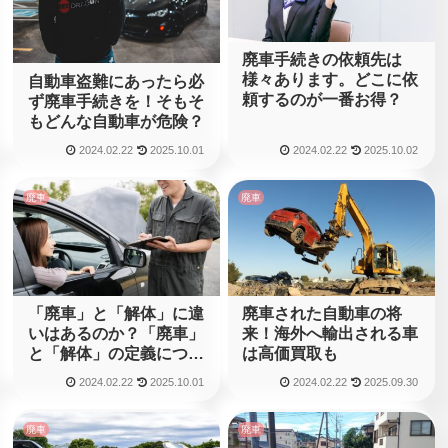
廃車手続きの依頼先は
様々あります。どこに依
自動車盗難にあったら必
頼するのが一番お得？
ず廃車手続きを！そもそ
もどんな自動車が危険？
2024.02.22
2025.10.01
2024.02.22
2025.10.02
廃車
廃車
「廃車」と「解体」に違
廃車された自動車の将
いはあるのか？「廃車」
来！海外へ輸出される車
と「解体」の定義につい
は高価買取も
て
2024.02.22
2025.10.01
2024.02.22
2025.09.30
廃車
廃車