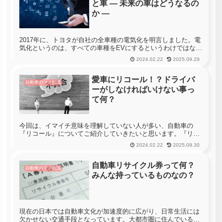
と車 ― 未来の車はどうなるの
か ―
2017年に、トヨタが自社の全車種の電気化を明言しました。電
気化というのは、すべての車種をEVにするというわけではな
く、”ハイブリッド化または電気自動車化”を意味しています。
2024.02.22
2025.09.29
ドライブレコーダーや自動ブレーキなどの新技術は別として、
ガソリンエ...
愛車にリコール！？ドライバ
自動車のマメ知識
ーがしなければいけない事っ
て何？
今回は、イマイチ意味を理解していない人が多い、自動車の
『リコール』についてご紹介していきたいと思います。『リコ
ール』という単語は、TVのニュースや新聞などにも時々出てき
2024.02.22
2025.09.30
ますし、言葉自体は聞いたことがあると言う人は多い事でしょ
う。しかし、この...
自動車リサイクル券って何？
自動車のマメ知識
みんな持っているものなの？
現在の日本では自動車文化が加速度的に広がり、日常生活には
欠かせない交通手段となっています。大都市圏に住んでいる方