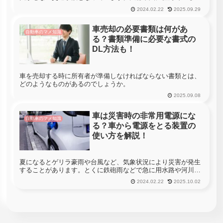
であれば、公共交通機関の発展もあり、そこまで自動車の重要
2024.02.22
2025.09.29
性を感じないという方も多いかもしれませんが、地方に目を向
けると一家に複数...
車売却の必要書類は何があ
自動車のマメ知識
る？書類準備に必要な書式の
DL方法も！
車を売却する時に所有者が準備しなければならない書類とは、
どのようなものがあるのでしょうか。
2025.09.08
車は災害時の非常用電源にな
自動車のマメ知識
る？車から電源をとる装置の
使い方を解説！
夏になるとゲリラ豪雨や台風など、気象状況により災害が発生
することがあります。とくに鉄砲雨などで急に用水路や河川が
増水すると、道路や住宅地まで冠水してしまう危険性があり、
2024.02.22
2025.10.02
避難を余儀なくされることも少なくありません。また、災害に
よっては停電が発...