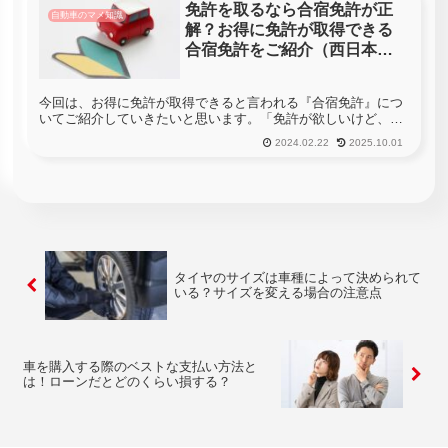
免許を取るなら合宿免許が正
自動車のマメ知識
解？お得に免許が取得できる
合宿免許をご紹介（西日本
編）
今回は、お得に免許が取得できると言われる『合宿免許』につ
いてご紹介していきたいと思います。「免許が欲しいけど、合
宿と通学ならどっちがいいのだろう？」「合宿は、お得だとよ
2024.02.22
2025.10.01
く聞くけど、実際どうなんだろう？」「通学の自動車学校だ
と、定期的に学校に...
タイヤのサイズは車種によって決められて
いる？サイズを変える場合の注意点
車を購入する際のベストな支払い方法と
は！ローンだとどのくらい損する？