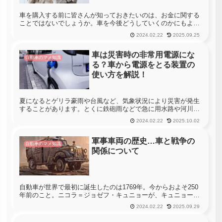
車を購入する前に皆さんが知っておきたいのは、お金に関する
ことではないでしょうか。車を今後どうしていくのかにもより
ますが、決して安い金額で購入するわけではありません。多く
2024.02.22
2025.09.25
の場合は高い買い物となってしまうので賢く購入することがベ
ストです。今回は...
車は災害時の非常用電源にな
自動車のマメ知識
る？車から電源をとる装置の
使い方を解説！
夏になるとゲリラ豪雨や台風など、気象状況により災害が発生
することがあります。とくに鉄砲雨などで急に用水路や河川が
増水すると、道路や住宅地まで冠水してしまう危険性があり、
2024.02.22
2025.10.02
避難を余儀なくされることも少なくありません。また、災害に
よっては停電が発...
軍事車両の歴史…車と戦争の
自動車のマメ知識
関係について
自動車が世界で最初に誕生したのは1769年。今からおよそ250
年前のこと。ニコラ＝ジョゼフ・キュニョーが、キュニョーの
砲車を製作しました。蒸気自動車だったそうです。続いて、電
2024.02.22
2025.09.29
気自動車やガソリン自動車が発明され、自動車技術は急速に発
展していき...