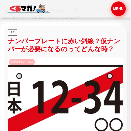
MENU
ホーム
自動車のマメ知識
ナンバープレートに赤い斜
線？仮ナンバーが必要になるのってどんな時？
PR
ナンバープレートに赤い斜線？仮ナン
バーが必要になるのってどんな時？
自動車のマメ知識