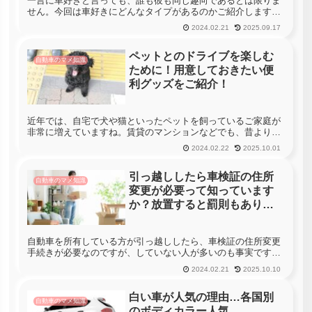
一言に車好きと言っても、誰も彼も同じ趣向であるとは限りま
せん。今回は車好きにどんなタイプがあるのかご紹介します。
オタク・マニアは皆同じではない車好きに限らず、何かしらの
2024.02.21
2025.09.17
物・ジャンルを好み、熱狂する人の事をマニアやオタクと称し
ます。しかし、オ...
ペットとのドライブを楽しむ
自動車のマメ知識
ために！用意しておきたい便
利グッズをご紹介！
近年では、自宅で犬や猫といったペットを飼っているご家庭が
非常に増えていますね。賃貸のマンションなどでも、昔より
『ペット可』の物件が増えており、一人暮らしの方でも普通に
2024.02.22
2025.10.01
ペットを飼っている方をよく見ます。また、最近では筆者の子
供の頃とはペットの...
引っ越ししたら車検証の住所
自動車のマメ知識
変更が必要って知っています
か？放置すると罰則もありま
す！
自動車を所有している方が引っ越ししたら、車検証の住所変更
手続きが必要なのですが、していない人が多いのも事実です。
今回は、車検証の住所変更を行っていない場合にはどのような
2024.02.21
2025.10.10
問題点があるのか見ていきたいと思います
白い車が人気の理由…各国別
自動車のマメ知識
のボディカラー人気