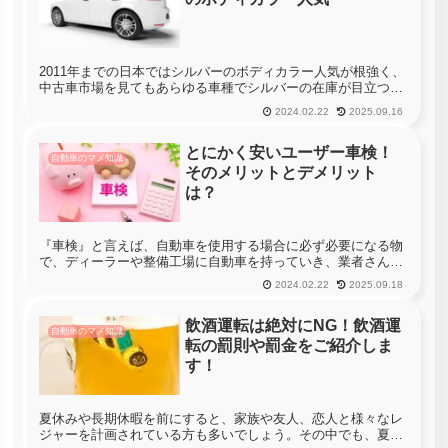
2011年までの日本ではシルバーのボディカラー人気が根強く、
中古車市場を見てもあらゆる車種でシルバーの在庫が目立つの
が特徴的です。しかしその後、白い車が全体の3～4割を占める
2024.02.22
2025.09.16
ようになり、人気のボディカラーの順位が白→黒→シルバーの
順に入れ替...
とにかく安いユーザー車検！
自動車のマメ知識
そのメリットとデメリット
は？
『車検』と言えば、自動車を使用する場合に必ず必要になる物
で、ディーラーや整備工場に自動車を持っていき、業者さんに
やってもらう物と思っている方が多いですよね。しかし、時に
2024.02.22
2025.09.18
は車検に出してみたところ、びっくりするような費用を請求さ
れるといった事も...
飲酒運転は絶対にNG！飲酒運
自動車のマメ知識
転の罰則や罰金をご紹介しま
す！
夏休みや長期休暇を前にすると、家族や友人、恋人と様々なレ
ジャーを計画されている方も多いでしょう。その中でも、夏休