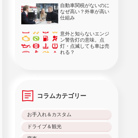
28日）
自動車関税がないのに
なぜ高い？外車が高い
仕組み
意外と知らないエンジ
ン警告灯の意味。点
灯・点滅しても車は売
れる？
コラムカテゴリー
お手入れ＆カスタム
ドライブ＆観光