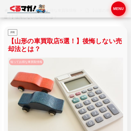
MENU
ホーム
知ってお得な車買取情報
【山形の車買取店5
選！】後悔しない売却法とは？
PR
【山形の車買取店5選！】後悔しない売
却法とは？
知ってお得な車買取情報