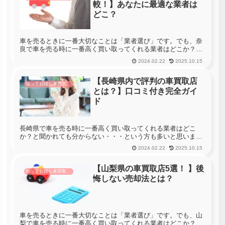
較！】あなたに最適な業者は
どこ？
車を売るときに一番大切なことは「業者選び」です。でも、奈
良で車を売る時に一番高く買い取ってくれる業者はどこか？っ
て聞かれても分からない・・・という方も多いと思います。奈
2024.02.22
2025.10.15
良には259社の車買取店があります。車を売る時に奈良のすべ
ての店舗へ査定...
【長崎県内で評判の車買取店
知ってお得な車買取情報
とは？】口コミ付き完全ガイ
ド
長崎県で車を売る時に一番高く買い取ってくれる業者はどこ
か？と聞かれても分からない・・・という方も多いと思いま
す。長崎県には259社の車買取店があります。車を売る時に長
2024.02.22
2025.10.15
崎県のすべての店舗へ査定に行くことができれば一番高く買い
取ってくれる業者を...
【山梨県の車買取店5選！ 】後
知ってお得な車買取情報
悔しない売却法とは？
車を売るときに一番大切なことは「業者選び」です。でも、山
梨で車を売る時に一番高く買い取ってくれる業者はどこか？っ