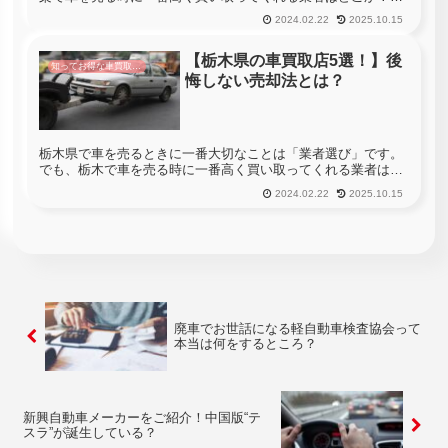
て聞かれても分からない・・・という方も多いと思います。山
2024.02.22
2025.10.15
梨には106社の車買取店があります。車を売る時に山梨のすべ
ての店舗へ査定...
【栃木県の車買取店5選！】後
知ってお得な車買取情報
悔しない売却法とは？
栃木県で車を売るときに一番大切なことは「業者選び」です。
でも、栃木で車を売る時に一番高く買い取ってくれる業者はど
こか？って聞かれても分からない・・・という方も多いと思い
2024.02.22
2025.10.15
ます。栃木の車買取業者は231社あります。車を売る時に栃木
のすべての店舗...
廃車でお世話になる軽自動車検査協会って
本当は何をするところ？
新興自動車メーカーをご紹介！中国版“テ
スラ”が誕生している？