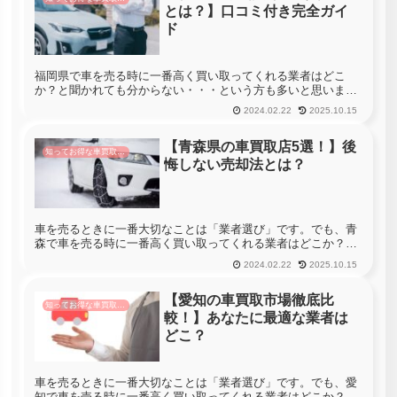
とは？】口コミ付き完全ガイ
ド
福岡県で車を売る時に一番高く買い取ってくれる業者はどこ
か？と聞かれても分からない・・・という方も多いと思いま
す。 福岡県には1124社の車買取店があります。車を売る時に福
2024.02.22
2025.10.15
岡県のすべての店舗へ査定に行くことができれば一番高く買い
取ってくれる業...
【青森県の車買取店5選！】後
知ってお得な車買取情報
悔しない売却法とは？
車を売るときに一番大切なことは「業者選び」です。でも、青
森で車を売る時に一番高く買い取ってくれる業者はどこか？っ
て聞かれても分からない・・・という方も多いと思います。青
2024.02.22
2025.10.15
森には233社の車買取店があります。車を売る時に青森のすべ
ての店舗へ査定...
【愛知の車買取市場徹底比
知ってお得な車買取情報
較！】あなたに最適な業者は
どこ？
車を売るときに一番大切なことは「業者選び」です。でも、愛
知で車を売る時に一番高く買い取ってくれる業者はどこか？っ