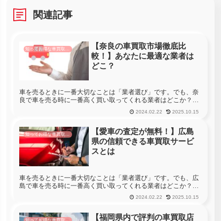
関連記事
【奈良の車買取市場徹底比
知ってお得な車買取情報
較！】あなたに最適な業者は
どこ？
車を売るときに一番大切なことは「業者選び」です。でも、奈
良で車を売る時に一番高く買い取ってくれる業者はどこか？っ
て聞かれても分からない・・・という方も多いと思います。奈
2024.02.22
2025.10.15
良には259社の車買取店があります。車を売る時に奈良のすべ
ての店舗へ査定...
【愛車の査定が無料！】広島
知ってお得な車買取情報
県の信頼できる車買取サービ
スとは
車を売るときに一番大切なことは「業者選び」です。でも、広
島で車を売る時に一番高く買い取ってくれる業者はどこか？っ
て聞かれても分からない・・・という方も多いと思います。広
2024.02.22
2025.10.15
島には492社の車買取店があります。車を売る時に広島のすべ
ての店舗へ査定...
【福岡県内で評判の車買取店
知ってお得な車買取情報