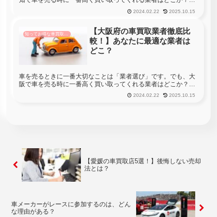
て聞かれても分からない・・・という方も多いと思います。愛
2024.02.22
2025.10.15
知には833社の車買取店があります。車を売る時に愛知のすべ
ての店舗へ査定...
【大阪府の車買取業者徹底比
知ってお得な車買取情報
較！】あなたに最適な業者は
どこ？
車を売るときに一番大切なことは「業者選び」です。でも、大
阪で車を売る時に一番高く買い取ってくれる業者はどこか？っ
て聞かれても分からない・・・という方も多いと思います。大
2024.02.22
2025.10.15
阪には1048社の車買取店があります。車を売る時に大阪のすべ
ての店舗へ査...
【愛媛の車買取店5選！】後悔しない売却
法とは？
車メーカーがレースに参加するのは、どん
な理由がある？