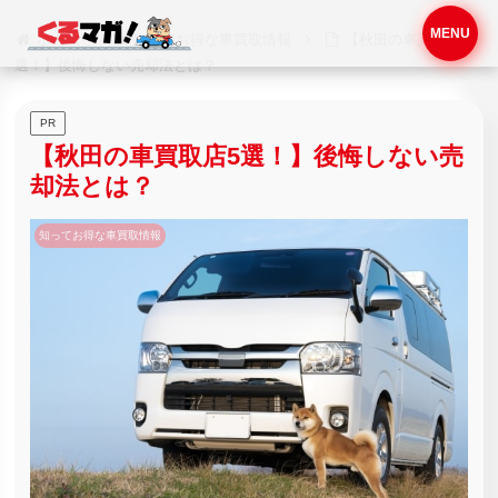
MENU
ホーム
知ってお得な車買取情報
【秋田の車買取店5
選！】後悔しない売却法とは？
PR
【秋田の車買取店5選！】後悔しない売
却法とは？
知ってお得な車買取情報