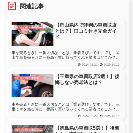
関連記事
【岡山県内で評判の車買取店
知ってお得な車買取情報
とは？】口コミ付き完全ガイ
ド
車を売るときに一番大切なことは「業者選び」です。でも、岡
山で車を売る時に一番高く買い取ってくれる業者はどこか？っ
て聞かれても分からない・・・という方も多いと思います。岡
2024.02.22
2025.10.15
山には465社の車買取店があります。車を売る時に岡山のすべ
ての店舗へ査定...
【三重県の車買取店5選！】後
知ってお得な車買取情報
悔しない売却法とは？
車を売るときに一番大切なことは「業者選び」です。でも、三
重で車を売る時に一番高く買い取ってくれる業者はどこか？っ
て聞かれても分からない・・・という方も多いと思います。三
2024.02.22
2025.10.15
重には295社の車買取店があります。車を売る時に三重のすべ
ての店舗へ査定...
【徳島県の車買取5選！】後悔
知ってお得な車買取情報