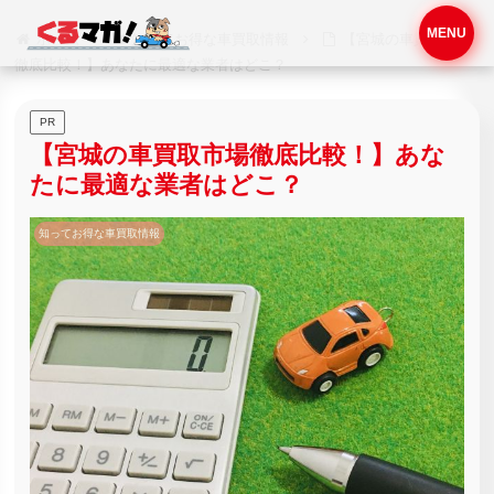
MENU
ホーム
知ってお得な車買取情報
【宮城の車買取市場
徹底比較！】あなたに最適な業者はどこ？
PR
【宮城の車買取市場徹底比較！】あな
たに最適な業者はどこ？
知ってお得な車買取情報