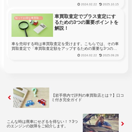
す。宮崎県には256社の車買取店があります。車を売る時に宮
2024.02.22
2025.10.15
崎県のすべての店舗へ査定に行くことができれば一番高く買い
取ってくれる業者を...
車買取査定でプラス査定にす
知ってお得な車買取情報
るための3つの重要ポイントを
解説！
車を売却する時は車買取査定を受けます。こちらでは、その車
買取査定で「車買取査定額をアップするための重要な3つのポ
イント」について解説します。せっかくの愛車を売るのですか
2024.02.22
2025.09.26
ら、しっかりとポイントを抑えてお得に売却を目指しましょ
う。さらに車買取を...
【岩手県内で評判の車買取店とは？】口コ
ミ付き完全ガイド
こんな時は廃車にせざるを得ない！？3つ
のエンジンの故障をご紹介します。