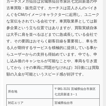
カーチスメガ仙台は宮城県仙台市泉区七北田新道の中
古車買取・販売店です。カーチスは芸人さんのバイき
んぐをCMのイメージキャラクターに起用し、ユニーク
な宣伝をされている会社です。車買取業界としては新
参企業という立ち位置ではありますが、買取実績自体
は大手に肩を並べるほどまでに急成長している会社で
す。その要因はおそらく顧客目線を重要視し、車を売
る人が期待するサービスを積極的に提供している事か
らユーザーからの支持も得始めています。中でも、申
し込み後のキャンセルが可能なことや、車両を引き渡
してから（その車両に問題がなければ）3日後には買取
額の入金が可能というスピード感が好評です。
〒981-3131 宮城県仙台市泉区
所在地
七北田新道３−１
対応エリア
宮城県仙台市