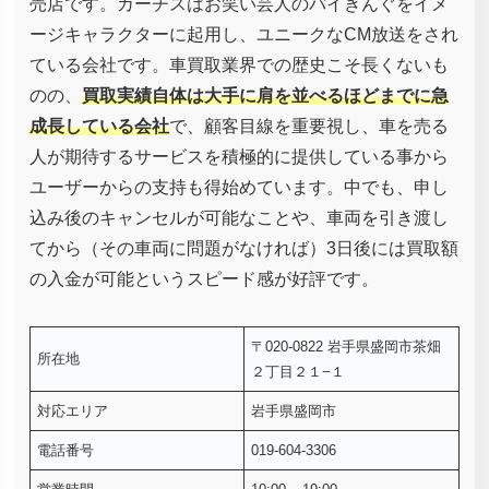
売店です。カーチスはお笑い芸人のバイきんぐをイメ
ージキャラクターに起用し、ユニークなCM放送をされ
ている会社です。車買取業界での歴史こそ長くないも
のの、
買取実績自体は大手に肩を並べるほどまでに急
成長している会社
で、顧客目線を重要視し、車を売る
人が期待するサービスを積極的に提供している事から
ユーザーからの支持も得始めています。中でも、申し
込み後のキャンセルが可能なことや、車両を引き渡し
てから（その車両に問題がなければ）3日後には買取額
の入金が可能というスピード感が好評です。
〒020-0822 岩手県盛岡市茶畑
所在地
２丁目２１−１
対応エリア
岩手県盛岡市
電話番号
019-604-3306