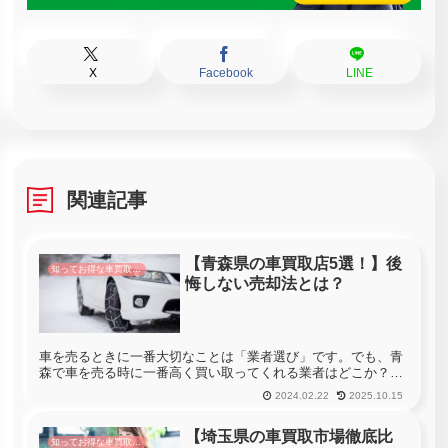
X
Facebook
LINE
関連記事
【青森県の車買取店5選！】後
知ってお得な車買取情報
悔しない売却法とは？
車を売るときに一番大切なことは「業者選び」です。でも、青
森で車を売る時に一番高く買い取ってくれる業者はどこか？っ
て聞かれても分からない・・・という方も多いと思います。青
2024.02.22
2025.10.15
森には233社の車買取店があります。車を売る時に青森のすべ
ての店舗へ査定...
【埼玉県の車買取市場徹底比
知ってお得な車買取情報