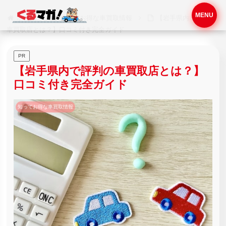
MENU
ホーム
知ってお得な車買取情報
【岩手県内で評判の
車買取店とは？】口コミ付き完全ガイド
PR
【岩手県内で評判の車買取店とは？】
口コミ付き完全ガイド
知ってお得な車買取情報