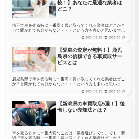
較！】あなたに最適な業者は
どこ？
埼玉で車を売る時に一番高く買い取ってくれる業者はどこか？
って聞かれても分からない・・・という方も多いと思います。
埼玉には619社の車買取店があります。車を売る時に埼玉のす
2024.02.22
2025.10.15
べての店舗へ査定に行くことができれば一番高く買い取ってく
れる業者を見つ...
【愛車の査定が無料！】鹿児
知ってお得な車買取情報
島県の信頼できる車買取サー
ビスとは
鹿児島県で車を売る時に一番高く買い取ってくれる業者はどこ
か？と聞かれても分からない・・・という方も多いと思いま
す。鹿児島県には402社の車買取店があります。車を売る時に
2024.02.22
2025.10.15
鹿児島県のすべての店舗へ査定に行くことができれば一番高く
買い取ってくれる...
【新潟県の車買取店5選！】後
知ってお得な車買取情報
悔しない売却法とは？
車を売るときに一番大切なことは「業者選び」です。でも、新
潟で車を売る時に一番高く買い取ってくれる業者はどこか？っ