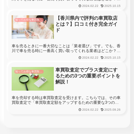
て聞かれても分からない・・・という方も多いと思います。新
2024.02.22
2025.10.15
潟には498社の車買取店があります。車を売る時に新潟のすべ
ての店舗へ査定...
【香川県内で評判の車買取店
知ってお得な車買取情報
とは？】口コミ付き完全ガイ
ド
車を売るときに一番大切なことは「業者選び」です。でも、香
川で車を売る時に一番高く買い取ってくれる業者はどこか？っ
て聞かれても分からない・・・という方も多いと思います。香
2024.02.22
2025.10.15
川には102社の車買取店があります。車を売る時に香川のすべ
ての店舗へ査定...
車買取査定でプラス査定にす
知ってお得な車買取情報
るための3つの重要ポイントを
解説！
車を売却する時は車買取査定を受けます。こちらでは、その車
買取査定で「車買取査定額をアップするための重要な3つのポ
イント」について解説します。せっかくの愛車を売るのですか
2024.02.22
2025.09.26
ら、しっかりとポイントを抑えてお得に売却を目指しましょ
う。さらに車買取を...