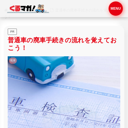
MENU
ホーム
廃車
普通車の廃車手続きの流れを覚えておこ
う！
PR
普通車の廃車手続きの流れを覚えてお
こう！
廃車