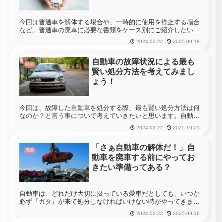
今回は普通車を解体する場合や、一時的に使用を停止する場合
など、普通車の廃車に必要な書類をケース別にご紹介したいと
思います。乗用車には、普通車と軽自動車がありますが、実は
2024.02.22
2025.09.18
これらの自動車の廃車手続きにはいくつかの相違点がありま
す。したがって、初...
自動車の故障状況による最も
廃車
賢い処分方法を考えてみまし
ょう！
今回は、故障した自動車を処分する際、最も賢い処分方法は何
なのか？と言う事について考えていきたいと思います。自動車
という物は、一度購入してしまえば、一生その自動車を使用す
2024.02.22
2025.10.01
ると言った類の物ではなく、経年劣化で故障して処分を考える
ことや、事故に遭...
「さぁ自動車の解体だ！」自
廃車
動車を廃車する前にやってお
きたい準備ってある？
自動車は、どれだけ大切に扱っている愛車だとしても、いつか
必ず『ガタ』が来て処分しなければいけない時がやってきま
す。自動車の状態によっては、ディーラーや中古車販売店に買
2024.02.22
2025.09.16
い取ってもらうという事も可能ですが、年式が古くなった自動