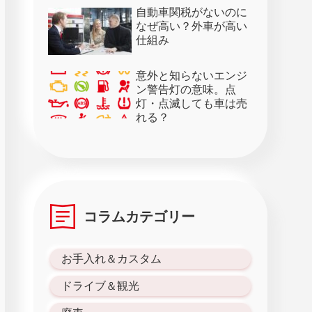
28日）
自動車関税がないのに
なぜ高い？外車が高い
仕組み
意外と知らないエンジ
ン警告灯の意味。点
灯・点滅しても車は売
れる？
コラムカテゴリー
お手入れ＆カスタム
ドライブ＆観光