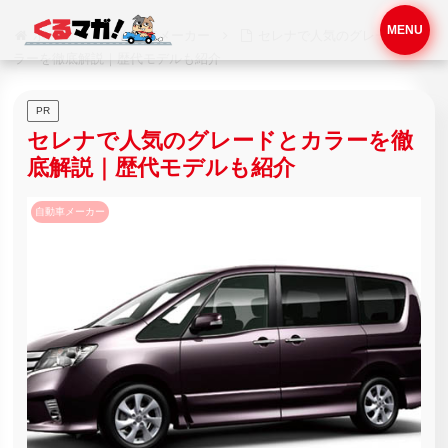
MENU
ホーム
自動車メーカー
セレナで人気のグレードとカ
ラーを徹底解説｜歴代モデルも紹介
PR
セレナで人気のグレードとカラーを徹
底解説｜歴代モデルも紹介
自動車メーカー