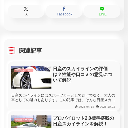
X
Facebook
LINE
関連記事
日産のスカイラインの評価
自動車メーカー
は？性能や口コミの意見につ
いて解説
日産スカイラインにはスポーツカーとしてだけでなく、大人の
車としての魅力もあります。この記事では、そんな日産スカイ
ラインを乗っているユーザーの口コミなどについて解説しま
2025.04.14
2025.10.02
す。スカイラインの購入を考えているのであれば必見の内容で
す
プロパイロット2.0標準搭載の
自動車メーカー
日産スカイラインを解説！