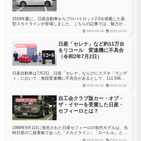
2019年夏に、日産自動車からプロパイロット2.0を搭載した新
型スカイラインが登場しました。こちらの記事では、魅力がい
っぱい詰まった新型スカイラインについて、ご紹介いたしま
2025.04.18
2025.10.02
す。ぜひ参考にしてみてください
日産「セレナ」など約11万台
自動車メーカー
をリコール 変速機に不具合
（令和2年7月2日）
日産自動車は7月2日、日産「セレナ」ならびにスズキ「ランデ
ィ」において、無段変速機に不具合があるとして、111,546台
のリコールを国土交通省に届け出ました。
2025.04.22
2025.10.02
自工会クラブ版カー・オブ・
自動車メーカー
ザ・イヤーを受賞した日産・
セフィーロとは？
1988年9月1日に発売された日産セフィーロの初代モデルは、当
時日産の二枚看板であった「スカイライン」「ローレル」と後
輪駆動のシャシーを共有する日産の3兄弟として誕生しまし
2025.05.07
2025.10.02