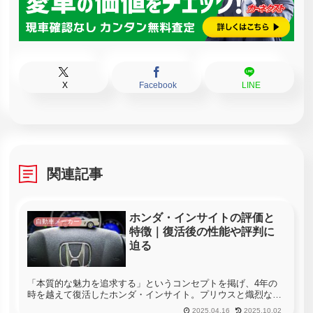
X
Facebook
LINE
関連記事
ホンダ・インサイトの評価と
自動車メーカー
特徴｜復活後の性能や評判に
迫る
「本質的な魅力を追求する」というコンセプトを掲げ、4年の
時を越えて復活したホンダ・インサイト。プリウスと熾烈な競
争を繰り返した歴代モデルとは、一線を画する新型モデルの性
2025.04.16
2025.10.02