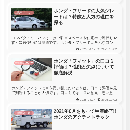
能・評価は興味深いところです。口コミ評価から、その実力に
迫ります。
ホンダ・フリードの人気グレ
自動車メーカー
ードは？特徴と人気の理由を
探る
コンパクトミニバンは、狭い駐車スペースや住宅街で運転しや
すく普段使いには最適です。ホンダ・フリードはそんなコンパ
クトミニバンを代表する名車で、2008年の登場以降高い支持を
2025.04.17
2025.10.02
得ています。ここではそんなフリードの特徴と人気の理由を探
ります。
ホンダ「フィット」の口コミ
自動車メーカー
評価は？性能と欠点について
徹底解説
ホンダ・フィットに車を買い替えたいときは、口コミ評価を見
て判断することが大切です。口コミでは、良い意見・悪い意見
があるため、それを見て参考にできます。この記事では、フィ
2025.04.14
2025.10.02
ットの口コミ評価を中心に、車の性能および欠点を徹底解説し
ていきます。
2021年6月をもって生産終了!!
自動車メーカー
ホンダのアクティトラック