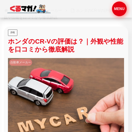
MENU
ホーム
自動車メーカー
ホンダのCR-Vの評価は？｜外
観や性能を口コミから徹底解説
PR
ホンダのCR-Vの評価は？｜外観や性能
を口コミから徹底解説
自動車メーカー