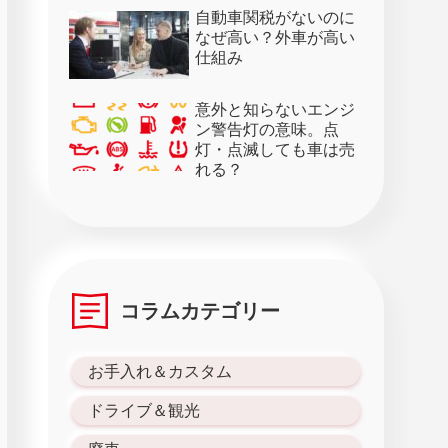
28日）
自動車関税がないのに
なぜ高い？外車が高い
仕組み
意外と知らないエンジ
ン警告灯の意味。点
灯・点滅しても車は売
れる？
コラムカテゴリー
お手入れ＆カスタム
ドライブ＆観光