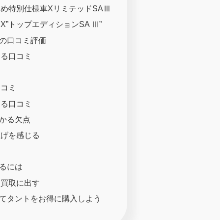
め特別仕様車XリミテッドSAⅢ
”トップエディションSA Ⅲ”
の口コミ評価
する口コミ
ミ
口コミ
する口コミ
かる欠点
上げを感じる
るには
を買取に出す
てタントをお得に購入しよう