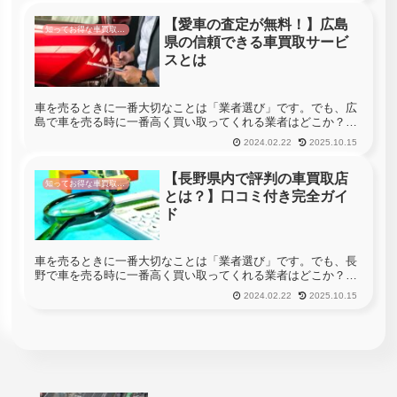
ってくれる業者を見...
【愛車の査定が無料！】広島
知ってお得な車買取情報
県の信頼できる車買取サービ
スとは
車を売るときに一番大切なことは「業者選び」です。でも、広
島で車を売る時に一番高く買い取ってくれる業者はどこか？っ
て聞かれても分からない・・・という方も多いと思います。広
2024.02.22
2025.10.15
島には492社の車買取店があります。車を売る時に広島のすべ
ての店舗へ査定...
【長野県内で評判の車買取店
知ってお得な車買取情報
とは？】口コミ付き完全ガイ
ド
車を売るときに一番大切なことは「業者選び」です。でも、長
野で車を売る時に一番高く買い取ってくれる業者はどこか？っ
て聞かれても分からない・・・という方も多いと思います。長
2024.02.22
2025.10.15
野には713社の車買取店があります。車を売る時に長野のすべ
ての店舗へ査定...