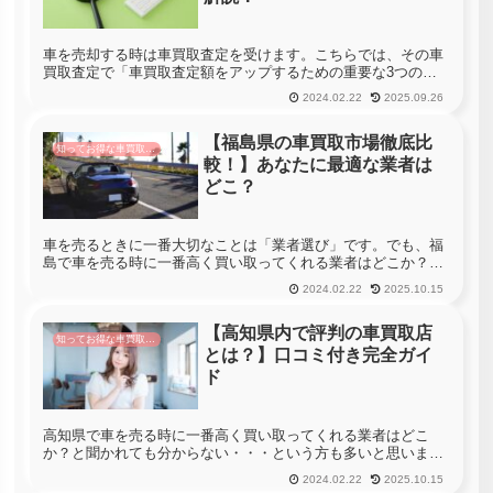
車を売却する時は車買取査定を受けます。こちらでは、その車
買取査定で「車買取査定額をアップするための重要な3つのポ
イント」について解説します。せっかくの愛車を売るのですか
2024.02.22
2025.09.26
ら、しっかりとポイントを抑えてお得に売却を目指しましょ
う。さらに車買取を...
【福島県の車買取市場徹底比
知ってお得な車買取情報
較！】あなたに最適な業者は
どこ？
車を売るときに一番大切なことは「業者選び」です。でも、福
島で車を売る時に一番高く買い取ってくれる業者はどこか？っ
て聞かれても分からない・・・という方も多いと思います。福
2024.02.22
2025.10.15
島には330社の車買取店があります。車を売る時に福島のすべ
ての店舗へ査定...
【高知県内で評判の車買取店
知ってお得な車買取情報
とは？】口コミ付き完全ガイ
ド
高知県で車を売る時に一番高く買い取ってくれる業者はどこ
か？と聞かれても分からない・・・という方も多いと思いま
す。高知県には64社の車買取店があります。車を売る時に高知
2024.02.22
2025.10.15
県のすべての店舗へ査定に行くことができれば一番高く買い取