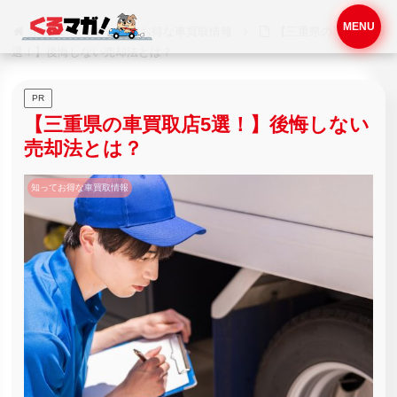
MENU
ホーム
知ってお得な車買取情報
【三重県の車買取店5
選！】後悔しない売却法とは？
PR
【三重県の車買取店5選！】後悔しない
売却法とは？
知ってお得な車買取情報