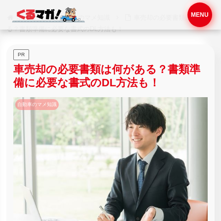
MENU
ホーム
自動車のマメ知識
車売却の必要書類は何があ
る？書類準備に必要な書式のDL方法も！
PR
車売却の必要書類は何がある？書類準
備に必要な書式のDL方法も！
自動車のマメ知識