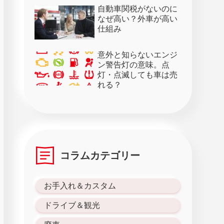
28日）
自動車関税がないのに
なぜ高い？外車が高い
仕組み
意外と知らないエンジ
ン警告灯の意味。点
灯・点滅しても車は売
れる？
コラムカテゴリー
お手入れ＆カスタム
ドライブ＆観光