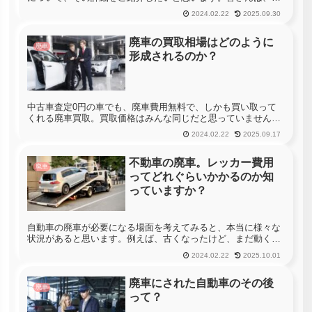
が一自動車が盗難されてしまった場合、どのような対処をすれ
2024.02.22
2025.09.30
ばいいと思いますか？真っ先に思い浮かぶのは、警察に連絡し
て盗難届を提出す...
廃車の買取相場はどのように
廃車
形成されるのか？
中古車査定0円の車でも、廃車費用無料で、しかも買い取って
くれる廃車買取。買取価格はみんな同じだと思っていません
か？実は、廃車の買取相場には「鉄スクラップ相場」「中古パ
2024.02.22
2025.09.17
ーツ相場」「輸出車買取相場」などの要素が強く関わっていま
す。廃車買取の相場...
不動車の廃車。レッカー費用
廃車
ってどれぐらいかかるのか知
っていますか？
自動車の廃車が必要になる場面を考えてみると、本当に様々な
状況があると思います。例えば、古くなったけど、まだ動く自
動車であればそこまで問題になりませんが、事故に遭って自走
2024.02.22
2025.10.01
できなくなった自動車や、エンジンが壊れて動かなくなった自
動車をガレージに...
廃車にされた自動車のその後
廃車
って？