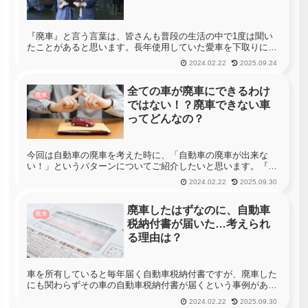
『廃車』と言う言葉は、皆さんも普段の生活の中で1度は聞い
たことがあると思います。長年使用していた愛車を下取りに出
したら査定額が0円だった…予想外の豪雨で自動車が水没して
2024.02.22
2025.09.24
しまった…事故に遭ってしまい修理不可能なまで壊れてしまっ
た…普段の生活の...
全ての車が廃車にできるわけ
廃車
ではない！？廃車できない車
ってどんなの？
今回は自動車の廃車を考えた時に、「自動車の廃車が出来な
い！」というパターンについてご紹介したいと思います。『自
動車の廃車』については、多くの方が勘違いしている事で「廃
2024.02.22
2025.09.30
車＝自動車をスクラップにする」と考えている事があるでしょ
う。確かに『自動車...
廃車したはずなのに、自動車
廃車
税納付書が届いた…考えられ
る理由は？
車を所有していると毎年届く自動車税納付書ですが、廃車した
にも関わらずその車の自動車税納付書が届くという事例がある
そうです。「廃車にしたはずの車に対して税金を支払うなん
2024.02.22
2025.09.30
て」と思うかもしれませんが、どのようなことが原因で廃車し