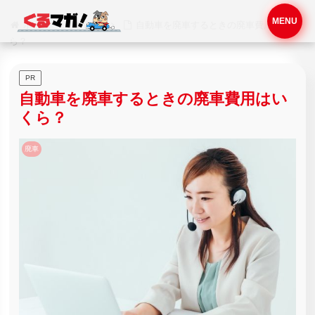
MENU
ホーム
廃車
自動車を廃車するときの廃車費用はいく
ら？
PR
自動車を廃車するときの廃車費用はい
くら？
廃車