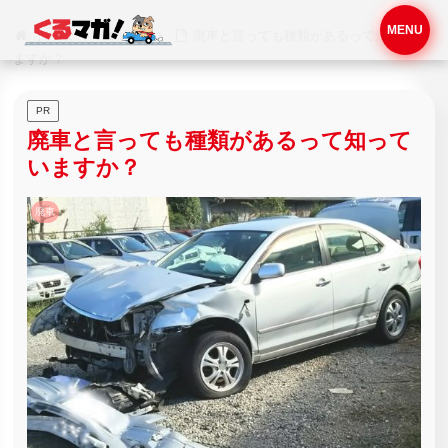
MENU
ホーム
廃車
廃車と言っても種類があるって知ってい
ますか？
PR
廃車と言っても種類があるって知って
いますか？
廃車