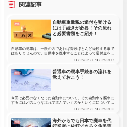
関連記事
自動車重量税の還付を受ける
廃車
には手続きが必要！その流れ
と必要書類をご紹介！
自動車の廃車は、一般の方であれば普段ほとんど経験する事で
はありませんので、自動車を廃車することによって還付金を受
け取れる可能性があるという事を知らない人も多いものです。
2024.02.21
2025.09.17
自動車を廃車することによって受け取れる還付金には、自動車
税や自動車重量税...
普通車の廃車手続きの流れを
廃車
覚えておこう！
今回は必要のなくなった自動車について、その自動車を廃車に
するにはどのような流れで進んでいくのかという点についてご
紹介します。自動車の廃車手続きは、ディーラー等に依頼して
2024.02.22
2025.09.30
進めるものだと考えている方も多いかもしれませんが、手間や
時間がかかる事を...
海外からでも日本で廃車を代
廃車
行業者に依頼できる？住民票