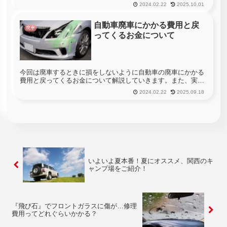
てしまいます。近年では、街中にもたくさんの防犯カメラが設
2024.02.22
2025.10.01
置されるようになっていますし、自動車の盗難防止用のセキュ
リティシステムも...
自動車廃車にかかる費用と戻
廃車
ってくるお金について
今回は廃車するときに損をしないように自動車の廃車にかかる
費用と戻ってくるお金について解説していきます。また、実際
の手続方法も紹介するのでぜひ参考にしてみてください。いつ
2024.02.22
2025.09.18
か、寿命は来るもの…車の寿命ってどれくらいか知っています
か？一般的な寿命...
いよいよ夏本番！夏にオススメ、関西のキ
ャンプ場をご紹介！
『飛び石』でフロントガラスに傷が…修理
費用ってどれぐらいかかる？