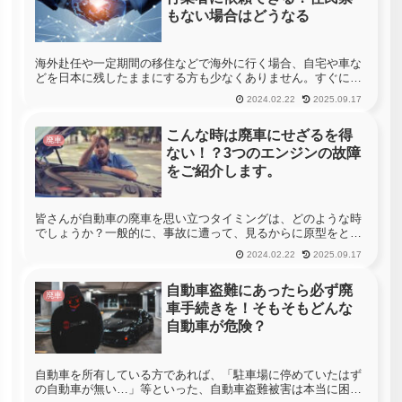
もない場合はどうなる
海外赴任や一定期間の移住などで海外に行く場合、自宅や車な
どを日本に残したままにする方も少なくありません。すぐに戻
ってくるからとか、帰国時に家を探すのは大変、家財をすべて
2024.02.22
2025.09.17
海外には持って行けないなどと自宅をそのままにしたり、一時
的に貸したりする...
こんな時は廃車にせざるを得
廃車
ない！？3つのエンジンの故障
をご紹介します。
皆さんが自動車の廃車を思い立つタイミングは、どのような時
でしょうか？一般的に、事故に遭って、見るからに原型をとど
めていない等といった場合以外は、なかなか廃車にすると言う
2024.02.22
2025.09.17
決断は下しにくいものですよね。自動車は決して安い買い物で
はありませんし、...
自動車盗難にあったら必ず廃
廃車
車手続きを！そもそもどんな
自動車が危険？
自動車を所有している方であれば、「駐車場に停めていたはず
の自動車が無い…」等といった、自動車盗難被害は本当に困っ