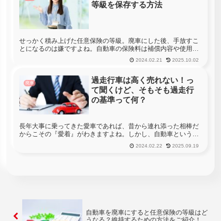
等級を保存する方法
せっかく積み上げた任意保険の等級。廃車にした後、手放すこ
とになるのは嫌ですよね。自動車の保険料は補償内容や使用目
的など、いろんな要素で算出されます。等級はその要素の一
2024.02.21
2025.10.02
つ。保険事故を起こさなければ、１年に１つ等級が上がりま
す。等級が上がれば上...
過走行車は高く売れない！っ
廃車
て聞くけど、そもそも過走行
の基準って何？
長年大事に乗ってきた愛車であれば、昔から連れ添った相棒だ
からこその『愛着』がわきますよね。しかし、自動車という物
は使用すればするほど徐々に劣化していくもので、いつか必ず
2024.02.22
2025.09.19
手放すときがやってきます。このような場合、手放すことに関
しては仕方ないと...
自動車を廃車にすると任意保険の等級はど
うなる？維持するための方法をご紹介！