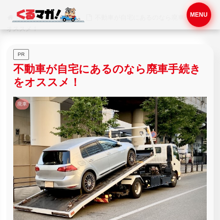
MENU
ホーム
廃車
不動車が自宅にあるのなら廃車手続きを
オススメ！
PR
不動車が自宅にあるのなら廃車手続き
をオススメ！
廃車