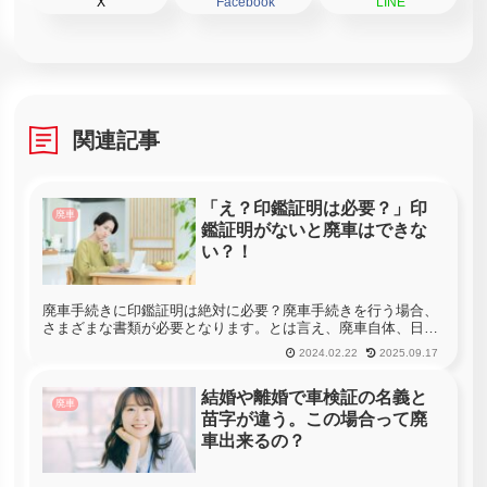
X
Facebook
LINE
関連記事
「え？印鑑証明は必要？」印
廃車
鑑証明がないと廃車はできな
い？！
廃車手続きに印鑑証明は絶対に必要？廃車手続きを行う場合、
さまざまな書類が必要となります。とは言え、廃車自体、日常
生活の中でそうそう発生するものではなく、また手続きをプロ
2024.02.22
2025.09.17
に任せる方も多く、手続きの詳細を知っている方は少ないと思
います。その手続...
結婚や離婚で車検証の名義と
廃車
苗字が違う。この場合って廃
車出来るの？