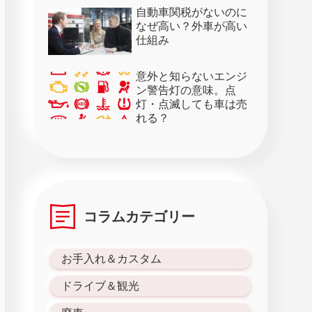
28日）
自動車関税がないのに
なぜ高い？外車が高い
仕組み
意外と知らないエンジ
ン警告灯の意味。点
灯・点滅しても車は売
れる？
コラムカテゴリー
お手入れ＆カスタム
ドライブ＆観光