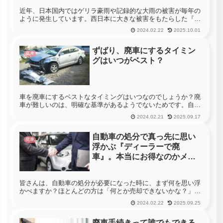
近年、日本国内ではゲリラ豪雨や記録的な大雨の被害が毎年の
ように発生しています。西日本に大きな被害をもたらした『平
成30年7月豪雨』は皆様も記憶に新しい事ではないでしょう
2024.02.22
2025.10.01
か？このような大災害時には、テレビのニュース映像などで、
道路が完全に冠水...
ずばり、廃車にするタイミン
廃車
グはいつがベスト？
車を廃車にするベストなタイミングはいつなのでしょうか？廃
車が難しいのは、明確な基準があるようでないためです。自動
車保険などでも参考にされるオドメーター（走行距離計）だけ
2024.02.21
2025.09.17
を参考に廃車を決めてしまうのは、誤っていると考えてもいい
のではないでしょ...
自動車の処分で真っ先に思い
廃車
浮かぶ『ディーラーで廃
車』。本当にお得なのかメリ
ット・デメリットをご紹介！
皆さんは、自動車の処分が必要になった時に、まず何を思い浮
かべますか？ほとんどの方は「何とか売却できないかな？」等
と考えて、ディーラーや中古車販売店に下取り査定に出すので
2024.02.22
2025.09.25
はないでしょうか？しかし、当たり前の事なのですが、持ち込
んだ自動車の状態...
廃車手続きって誰でもできる