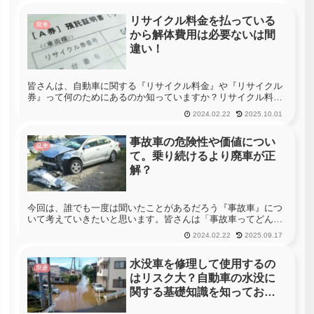
リサイクル料金を払っている
廃車
から解体費用は必要ないは間
違い！
皆さんは、自動車に関する『リサイクル料金』や『リサイクル
券』って何のためにあるのか知っていますか？リサイクル料金
は、新車購入時に『預託料』として自動車の所有者が支払って
2024.02.22
2025.10.01
いるものなのですが、このリサイクル料金については、普段の
カーライフに関係...
事故車の危険性や価値につい
廃車
て。乗り続けるより廃車が正
解？
今回は、誰でも一度は聞いたことがあるだろう『事故車』につ
いて考えていきたいと思います。皆さんは「事故車ってどんな
自動車ですか？」と聞かれると、どのような自動車をイメージ
2024.02.22
2025.09.17
するでしょうか？多くの方は、その名前から「事故にあってボ
ロボロになってし...
水没車を修理して使用するの
廃車
はリスク大？自動車の水没に
関する基礎知識を知っておこ
う！