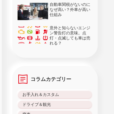
28日）
自動車関税がないのに
なぜ高い？外車が高い
仕組み
意外と知らないエンジ
ン警告灯の意味。点
灯・点滅しても車は売
れる？
コラムカテゴリー
お手入れ＆カスタム
ドライブ＆観光