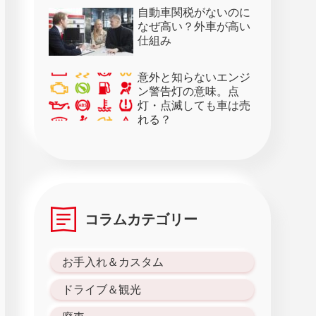
28日）
自動車関税がないのに
なぜ高い？外車が高い
仕組み
意外と知らないエンジ
ン警告灯の意味。点
灯・点滅しても車は売
れる？
コラムカテゴリー
お手入れ＆カスタム
ドライブ＆観光