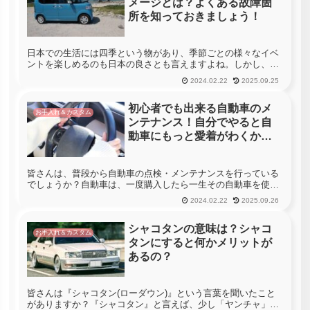
メージとは？よくある故障箇
所を知っておきましょう！
日本での生活には四季という物があり、季節ごとの様々なイベ
ントを楽しめるのも日本の良さとも言えますよね。しかし、四
季の中でも凍える様な気温の日が続く冬場や、肌を刺すような
2024.02.22
2025.09.25
日差しと高気温が続く夏場などは体調を崩す人は多い事でしょ
う。このように季...
初心者でも出来る自動車のメ
お手入れ＆カスタム
ンテナンス！自分でやると自
動車にもっと愛着がわくか
も！
皆さんは、普段から自動車の点検・メンテナンスを行っている
でしょうか？自動車は、一度購入したら一生その自動車を使用
するわけではありませんし、自動車には多くの消耗品が使用さ
2024.02.22
2025.09.26
れている為、定期的なメンテナンスを欠かしてしまうと意外と
早く『ガタ』が来...
シャコタンの意味は？シャコ
お手入れ＆カスタム
タンにすると何かメリットが
あるの？
皆さんは『シャコタン(ローダウン)』という言葉を聞いたこと
がありますか？『シャコタン』と言えば、少し「ヤンチャ」な