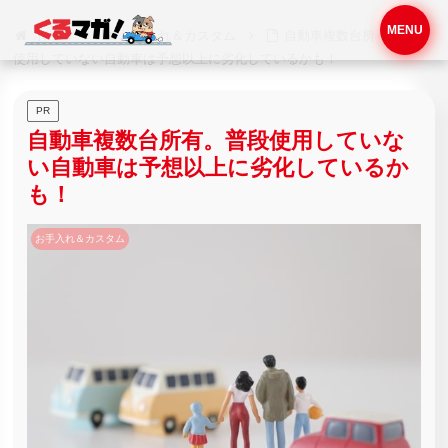
MENU
ホーム
お手入れ＆カスタム
自動車複数台所有。普段
使用していない自動車は予想以上に劣化しているかも！
PR
自動車複数台所有。普段使用していな
い自動車は予想以上に劣化しているか
も！
お手入れ＆カスタム