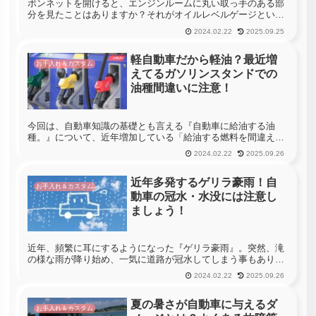
ボンネットを開けると、エンジンルームに丸い取っ手のある部
分を見たことはありますか？それがオイルレベルゲージといっ
て、エンジンオイルが入っているオイルパンから繋がる管にレ
2024.02.22
2025.09.25
ベルゲージの先端が浸かっていることで、引き抜いた時にオイ
ルの残量や付着し...
軽自動車だから軽油？最近増
お手入れ＆カスタム
えてるガソリンスタンドでの
油種間違いに注意！
今回は、自動車知識の基礎とも言える『自動車に給油する油
種。』について、近年増加している「給油する燃料を間違え
る…」といった事と合わせてご紹介したいと思います。普段、
2024.02.22
2025.09.26
毎日のように自動車を利用している方であれば、自分の乗って
いる自動車がガソリン...
近年多発するゲリラ豪雨！自
お手入れ＆カスタム
動車の冠水・水没には注意し
ましょう！
近年、頻繁に耳にするようになった『ゲリラ豪雨』。突然、滝
の様な雨が降り始め、一気に道路が冠水してしまう事もあり、
ドライバーにとっては非常に恐ろしいものです。ゲリラ豪雨
2024.02.22
2025.09.26
は、梅雨前線と台風の複合型豪雨とは異なり、大都市のヒート
アイランド現象によ...
夏の暑さが自動車に与えるダ
お手入れ＆カスタム