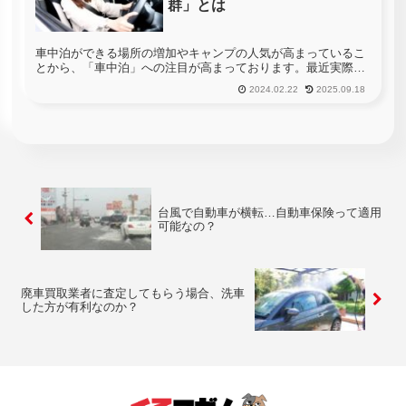
群」とは
車中泊ができる場所の増加やキャンプの人気が高まっているこ
とから、「車中泊」への注目が高まっております。最近実際に
車中泊をしたことがない方でも、なんとなく車中泊という行為
2024.02.22
2025.09.18
に憧れを抱いたことはお有りなのではないでしょうか。しか
し、車中泊は気軽に...
台風で自動車が横転…自動車保険って適用
可能なの？
廃車買取業者に査定してもらう場合、洗車
した方が有利なのか？