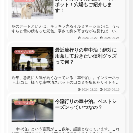
ドライブ＆観光
ポット！穴場もご紹介しま
す！
冬のデートといえば、キラキラ光るイルミネーションに、うっ
すらと雪の積もった景色。寒さで身を寄せながら見れば、いつ
も以上に美しく見えることでしょう。今回は冬にオススメの関
2024.02.22
2025.09.25
西のデートスポットを紹介します。歩いて観光するのも良いで
すが、車を使った...
最近流行りの車中泊！絶対に
ドライブ＆観光
用意しておきたい便利グッズ
って何？
近年、急激に人気が高くなっている『車中泊』。インターネッ
ト上には、様々な車中泊スポットの口コミを集めたサイトも登
場していますし、雑誌などでも『車中泊』の専門誌等が登場し
2024.02.22
2025.09.19
ています。さらに、2015年には、キャンピングカーの売上額が
過去最高を記...
今流行りの車中泊。ベストシ
ドライブ＆観光
ーズンっていつなの？
「車中泊」という言葉がここ数年、話題となっています。これ