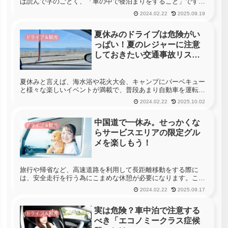
は読んで字のごとく、「車の中で寝泊まりをすること」です。
車の中で寝泊まりといえば、「仮眠」というものもあります
2024.02.22
2025.09.19
が、仮眠は目的地に向かう途中で休みを取ること。車中泊は車
中泊そのものが目的...
夏休みのドライブは危険がい
ドライブ＆観光
っぱい！夏のレジャーに注意
しておきたい交通事故リスク
をご紹介
夏休みと言えば、海水浴や花火大会、キャンプにバーベキュー
と様々な楽しいイベントが満載で、普段あまり自動車を運転し
ない方もドライブに出る事が非常に多くなります。皆様も夏休
2024.02.22
2025.10.02
みの後半に向けて、様々な計画を立てている人も多いのではな
いでしょうか？し...
中国道で一休み。せっかくな
ドライブ＆観光
らサービスエリアの限定グル
メを楽しもう！
旅行や帰省など、高速道路を利用して長距離移動をする際に
は、安全走行を行う為にこまめな休憩が必要になります。この
ような場合、数時間おきに高速道路に備え付けられているサー
2024.02.22
2025.09.17
ビスエリアやパーキングエリアに寄って一休みをすると言う人
が非常に多いでしょ...
実は危険？車中泊で注意する
ドライブ＆観光
べき「エコノミークラス症候