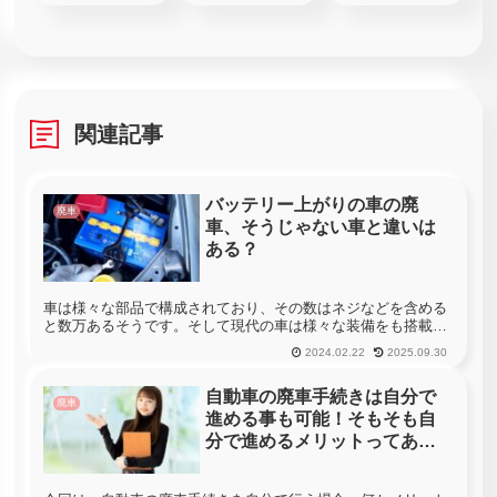
関連記事
バッテリー上がりの車の廃
廃車
車、そうじゃない車と違いは
ある？
車は様々な部品で構成されており、その数はネジなどを含める
と数万あるそうです。そして現代の車は様々な装備をも搭載さ
れており、走らせるエネルギーを生み出すためのエンジン以外
2024.02.22
2025.09.30
にも車を走行させるためにはさまざまな構成品が必要となりま
す。この構成品と...
自動車の廃車手続きは自分で
廃車
進める事も可能！そもそも自
分で進めるメリットってある
の？