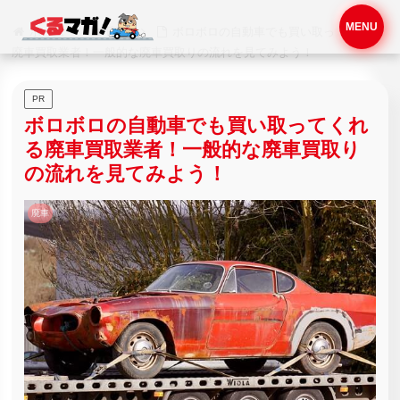
MENU
ホーム
廃車
ボロボロの自動車でも買い取ってくれる
廃車買取業者！一般的な廃車買取りの流れを見てみよう！
PR
ボロボロの自動車でも買い取ってくれ
る廃車買取業者！一般的な廃車買取り
の流れを見てみよう！
廃車