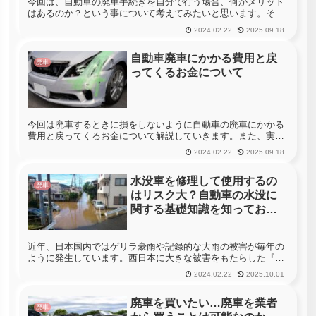
今回は、自動車の廃車手続きを自分で行う場合、何かメリット
はあるのか？という事について考えてみたいと思います。そも
そも、自動車の処分を考えた時に、真っ先に『廃車』が思い浮
2024.02.22
2025.09.18
かぶような方は少ないのではないでしょうか。処分を考えてい
る自動車が古い物...
自動車廃車にかかる費用と戻
廃車
ってくるお金について
今回は廃車するときに損をしないように自動車の廃車にかかる
費用と戻ってくるお金について解説していきます。また、実際
の手続方法も紹介するのでぜひ参考にしてみてください。いつ
2024.02.22
2025.09.18
か、寿命は来るもの…車の寿命ってどれくらいか知っています
か？一般的な寿命...
水没車を修理して使用するの
廃車
はリスク大？自動車の水没に
関する基礎知識を知っておこ
う！
近年、日本国内ではゲリラ豪雨や記録的な大雨の被害が毎年の
ように発生しています。西日本に大きな被害をもたらした『平
成30年7月豪雨』は皆様も記憶に新しい事ではないでしょう
2024.02.22
2025.10.01
か？このような大災害時には、テレビのニュース映像などで、
道路が完全に冠水...
廃車を買いたい…廃車を業者
廃車