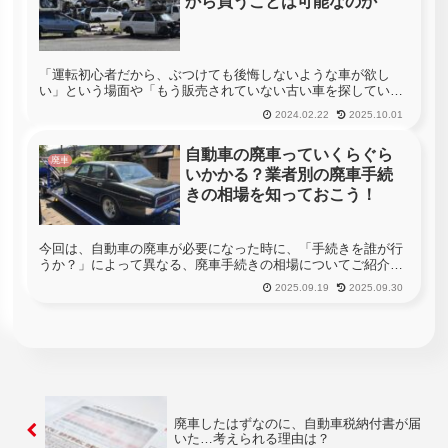
から買うことは可能なのか
「運転初心者だから、ぶつけても後悔しないような車が欲し
い」という場面や「もう販売されていない古い車を探してい
る」という場面など、「廃車を売ってもらえないかな」と思う
2024.02.22
2025.10.01
人もいるかもしれません。では実際に廃車を購入することは可
能なのでしょうか。今...
自動車の廃車っていくらぐら
廃車
いかかる？業者別の廃車手続
きの相場を知っておこう！
今回は、自動車の廃車が必要になった時に、「手続きを誰が行
うか？」によって異なる、廃車手続きの相場についてご紹介し
ていきたいと思います。皆さんも、自動車を購入するときに関
2025.09.19
2025.09.30
しては、ある程度どの様な費用が必要になるのかイメージがで
きるかと思います...
廃車したはずなのに、自動車税納付書が届
いた…考えられる理由は？