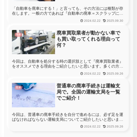
「自動車を廃車にする！」と言っても、その方法には種類が存
在します。一般の方であれば『自動車の廃車＝スクラップにす
る』というイメージを持っている方が多いかもしれませんが、
2024.02.22
2025.09.30
自動車の廃車とは「その自動車の登録を抹消する手続き」の事
なのです。例えば...
廃車買取業者が動かない車で
廃車
も買い取ってくれる理由って
何？
今回は、自動車を処分する時の選択肢として『廃車買取業者』
をオススメできる理由をご紹介したいと思います。多くの方
は、自動車が不要になった場合や買い替えを考えた時には、デ
2024.02.22
2025.09.26
ィーラーに下取り査定をしてもらう事が真っ先に思い浮かぶの
ではないでしょうか...
普通車の廃車手続きは運輸支
廃車
局で。全国の運輸支局を一覧
でご紹介！
今回は、普通車の廃車手続きを自分で進めるには、必ず足を運
ばなければならない運輸支局についてご紹介したいと思いま
す。運輸支局は、自動車に関する様々な登録などが行える機関
2024.02.22
2025.09.26
なのですが、普段の生活の中で、一般の方が足を運ぶことなど
基本的にありません...