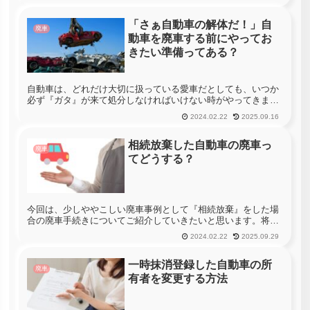
人もいるかもしれません。では実際に廃車を購入することは可
能なのでしょうか。今...
「さぁ自動車の解体だ！」自
廃車
動車を廃車する前にやってお
きたい準備ってある？
自動車は、どれだけ大切に扱っている愛車だとしても、いつか
必ず『ガタ』が来て処分しなければいけない時がやってきま
す。自動車の状態によっては、ディーラーや中古車販売店に買
2024.02.22
2025.09.16
い取ってもらうという事も可能ですが、年式が古くなった自動
車や過走行車等であ...
相続放棄した自動車の廃車っ
廃車
てどうする？
今回は、少しややこしい廃車事例として『相続放棄』をした場
合の廃車手続きについてご紹介していきたいと思います。将来
的に、誰もがこの状況になる可能性はある物ですので、是非覚
2024.02.22
2025.09.29
えておきましょう！「親の財産を相続放棄したのだけど、親名
義の自動車って廃...
一時抹消登録した自動車の所
廃車
有者を変更する方法