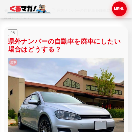
MENU
ホーム
廃車
県外ナンバーの自動車を廃車にしたい場
合はどうする？
PR
県外ナンバーの自動車を廃車にしたい
場合はどうする？
廃車