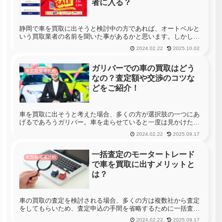
者に入る？
静岡で車を買取に出そうと検討中の方であれば、オートベルと
いう買取業者の名前を聞いた事があるかと思います。しかし、
このオートベルという業者がどのような特徴を持っていて、他
2024.02.22
2025.10.02
社との違いとしてどのようなメリットがあるかなどまでは把握
されていない方が...
ガリバーでの車の買取はどう
車買取業者比較
なの？査定額や交渉のコツな
どをご紹介！
車を買取に出そうと考えた場合、多くの方が選択肢の一つにあ
げるであろうガリバー。車を走らせていると一度は見かけた事
があるこのガリバーですが、何やら評判を検索してみると低評
2024.02.22
2025.09.17
価が目立っているので、査定に申し込みするのも気が引けてし
まうでしょう。し...
一括査定のモータートレード
車買取業者比較
で車を買取に出すメリットと
は？
車の買取の査定を検討される場合、多くの方は複数社から査定
をしてもらいため、査定申込の手間を省略するために一括査定
を利用されるでしょう。しかし、一括査定にはかなりの種類が
2024.02.22
2025.09.17