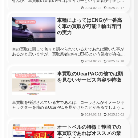
せんが、車買取の業者の中にはタイガーという業者が存在して
います。CMや広告で見かけることは少ないですが、店舗の近
2024.02.22
2025.09.17
くにお住いの方であれば車の査定の申し込み先として挙がる名
前でしょう。そこ...
車種によってはENGが一番高
車買取業者比較
く車の買取が可能？輸出専門
の実力
車の買取に関して色々と調べられている方であれば聞いた事が
あるかと思いますが、買取業者の中にENGという業者が存在し
ています。このENGですが、実はかなり評判がいい業者ですの
2024.02.22
2025.09.18
で、利用される方にとってはかなり有効活用できる業者なので
す。そこで、...
車買取のUcarPACの他では類
車買取業者比較
を見ないサービス内容や特徴
車買取を検討されている方であれば、ローラさんがイメージキ
ャラクターを務めるUcarPACを見かけたことがあるでしょう。
しかし、このUcarPACの車買取サービスは、他の買取サービス
2024.02.22
2025.10.02
に比べて非常に特殊な手法を用いたものとなっています。ここ
では...
オートベルの特徴！静岡での
車買取業者比較
車買取であればオススメの業