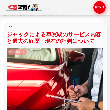
MENU
ホーム
車買取業者比較
ジャックによる車買取のサー
ビス内容と過去の経歴・現在の評判について
PR
ジャックによる車買取のサービス内容
と過去の経歴・現在の評判について
車買取業者比較