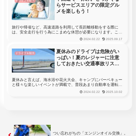
ドライブ＆観光
らサービスエリアの限定グル
メを楽しもう！
旅行や帰省など、高速道路を利用して長距離移動をする際に
は、安全走行を行う為にこまめな休憩が必要になります。この
ような場合、数時間おきに高速道路に備え付けられているサー
2024.02.22
2025.09.17
ビスエリアやパーキングエリアに寄って一休みをすると言う人
が非常に多いでしょ...
夏休みのドライブは危険がい
ドライブ＆観光
っぱい！夏のレジャーに注意
しておきたい交通事故リスク
をご紹介
夏休みと言えば、海水浴や花火大会、キャンプにバーベキュー
と様々な楽しいイベントが満載で、普段あまり自動車を運転し
ない方もドライブに出る事が非常に多くなります。皆様も夏休
2024.02.22
2025.10.02
みの後半に向けて、様々な計画を立てている人も多いのではな
いでしょうか？し...
つい忘れがちの「エンジンオイル交換」。