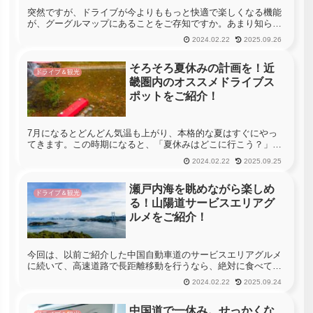
突然ですが、ドライブが今よりももっと快適で楽しくなる機能
が、グーグルマップにあることをご存知ですか。あまり知られ
ておらず、使い始めたらやめられなくなってしまうような機能
2024.02.22
2025.09.26
もあります。今回は絶対に外せないグーグルマップの機能を厳
選して紹介します...
そろそろ夏休みの計画を！近
ドライブ＆観光
畿圏内のオススメドライブス
ポットをご紹介！
7月になるとどんどん気温も上がり、本格的な夏はすぐにやっ
てきます。この時期になると、「夏休みはどこに行こう？」と
いう事は、誰もが頭に浮かぶと思いますが、日々の忙しい生活
2024.02.22
2025.09.25
に追われて結局何も考えられず「夏休みはエアコンの効いた室
内でゴロゴロして...
瀬戸内海を眺めながら楽しめ
ドライブ＆観光
る！山陽道サービスエリアグ
ルメをご紹介！
今回は、以前ご紹介した中国自動車道のサービスエリアグルメ
に続いて、高速道路で長距離移動を行うなら、絶対に食べてお
きたいサービスエリアの『地元グルメ』第二弾をご紹介してい
2024.02.22
2025.09.24
きたいと思います。前回は、中国地方の内陸部を縦断するよう
に作られた中国自...
中国道で一休み。せっかくな