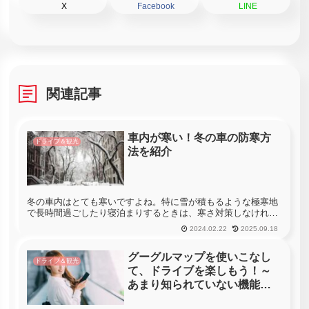
X
Facebook
LINE
関連記事
車内が寒い！冬の車の防寒方
ドライブ＆観光
法を紹介
冬の車内はとても寒いですよね。特に雪が積もるような極寒地
で長時間過ごしたり寝泊まりするときは、寒さ対策しなければ
命に関わることもあり得ます。今回はそのような寒さの厳しい
2024.02.22
2025.09.18
場所でも快適に車内で過ごすのを助けてくれる防寒対策グッズ
を紹介していきま...
グーグルマップを使いこなし
ドライブ＆観光
て、ドライブを楽しもう！～
あまり知られていない機能に
ついて～