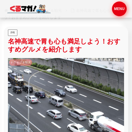
MENU
ホーム
ドライブ＆観光
名神高速で胃も心も満足しよ
う！おすすめグルメを紹介します
PR
名神高速で胃も心も満足しよう！おす
すめグルメを紹介します
ドライブ＆観光