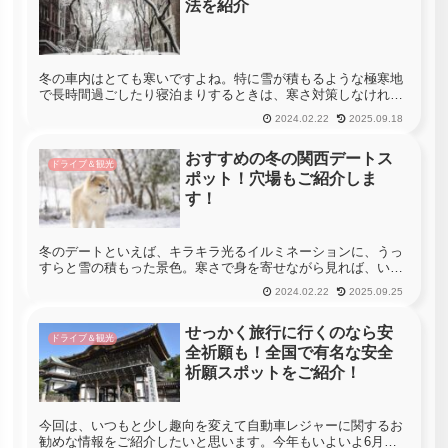
法を紹介
冬の車内はとても寒いですよね。特に雪が積もるような極寒地
で長時間過ごしたり寝泊まりするときは、寒さ対策しなければ
命に関わることもあり得ます。今回はそのような寒さの厳しい
2024.02.22
2025.09.18
場所でも快適に車内で過ごすのを助けてくれる防寒対策グッズ
を紹介していきま...
おすすめの冬の関西デートス
ドライブ＆観光
ポット！穴場もご紹介しま
す！
冬のデートといえば、キラキラ光るイルミネーションに、うっ
すらと雪の積もった景色。寒さで身を寄せながら見れば、いつ
も以上に美しく見えることでしょう。今回は冬にオススメの関
2024.02.22
2025.09.25
西のデートスポットを紹介します。歩いて観光するのも良いで
すが、車を使った...
せっかく旅行に行くのなら安
ドライブ＆観光
全祈願も！全国で有名な安全
祈願スポットをご紹介！
今回は、いつもと少し趣向を変えて自動車レジャーに関するお
勧めな情報をご紹介したいと思います。今年もいよいよ6月に