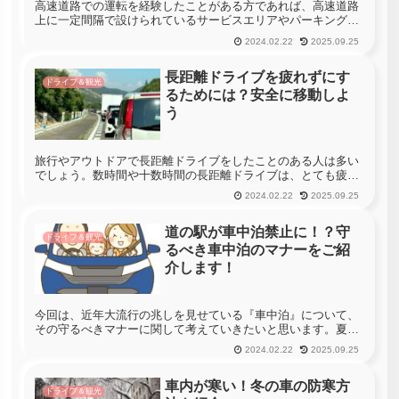
高速道路での運転を経験したことがある方であれば、高速道路
上に一定間隔で設けられているサービスエリアやパーキングエ
リアを利用したことがあると言う方がほとんどでしょう。サー
2024.02.22
2025.09.25
ビスエリアやパーキングエリアは、長時間の運転が想定される
高速道路で、運転...
長距離ドライブを疲れずにす
ドライブ＆観光
るためには？安全に移動しよ
う
旅行やアウトドアで長距離ドライブをしたことのある人は多い
でしょう。数時間や十数時間の長距離ドライブは、とても疲労
が溜まる行為です。疲れから事故を起こしてしまう確率も高く
2024.02.22
2025.09.25
なる長距離ドライブ、今回はその長距離ドライブを安全に行う
方法を解説します...
道の駅が車中泊禁止に！？守
ドライブ＆観光
るべき車中泊のマナーをご紹
介します！
今回は、近年大流行の兆しを見せている『車中泊』について、
その守るべきマナーに関して考えていきたいと思います。夏休
みや冬休みといった長期休みの際には、自動車でドライブをし
2024.02.22
2025.09.25
ながら、各地の旅行を楽しむと言った方は非常に多いと思いま
す。このような場...
車内が寒い！冬の車の防寒方
ドライブ＆観光