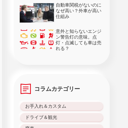
28日）
自動車関税がないのに
なぜ高い？外車が高い
仕組み
意外と知らないエンジ
ン警告灯の意味。点
灯・点滅しても車は売
れる？
コラムカテゴリー
お手入れ＆カスタム
ドライブ＆観光