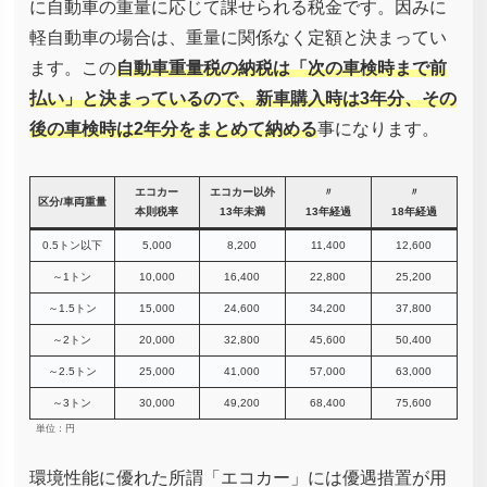
に自動車の重量に応じて課せられる税金です。因みに
軽自動車の場合は、重量に関係なく定額と決まってい
ます。この
自動車重量税の納税は「次の車検時まで前
払い」と決まっているので、新車購入時は3年分、その
後の車検時は2年分をまとめて納める
事になります。
エコカー
エコカー以外
〃
〃
区分/車両重量
本則税率
13年未満
13年経過
18年経過
0.5トン以下
5,000
8,200
11,400
12,600
～1トン
10,000
16,400
22,800
25,200
～1.5トン
15,000
24,600
34,200
37,800
～2トン
20,000
32,800
45,600
50,400
～2.5トン
25,000
41,000
57,000
63,000
～3トン
30,000
49,200
68,400
75,600
単位：円
環境性能に優れた所謂「エコカー」には優遇措置が用