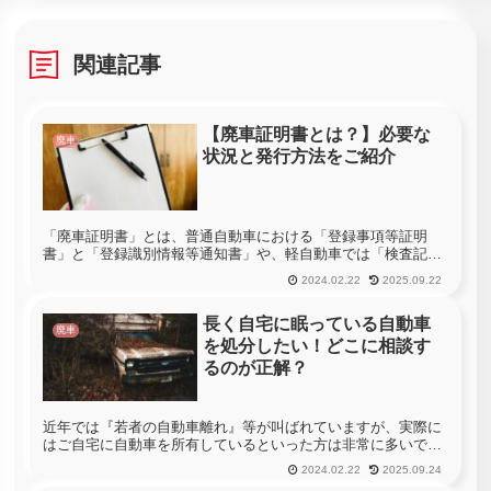
関連記事
【廃車証明書とは？】必要な
廃車
状況と発行方法をご紹介
「廃車証明書」とは、普通自動車における「登録事項等証明
書」と「登録識別情報等通知書」や、軽自動車では「検査記録
事項等証明書」や「自動車検査証返納証明書」のことを意味し
2024.02.22
2025.09.22
ています。それぞれ2種類に分かれているのは、解体を含めて
廃車にしたのか？一...
長く自宅に眠っている自動車
廃車
を処分したい！どこに相談す
るのが正解？
近年では『若者の自動車離れ』等が叫ばれていますが、実際に
はご自宅に自動車を所有しているといった方は非常に多いで
す。しかも、地方に目を向ければ、自動車というのはとても重
2024.02.22
2025.09.24
要な移動手段となっており、家族で複数台の自動車を所有して