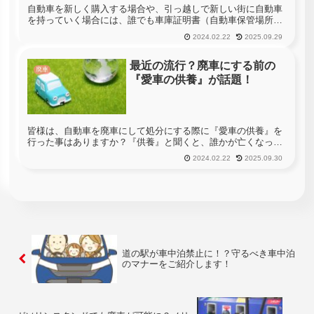
自動車を新しく購入する場合や、引っ越しで新しい街に自動車
を持っていく場合には、誰でも車庫証明書（自動車保管場所証
明書）を取得しなければいけません。車庫証明書に関しては、
2024.02.22
2025.09.29
『自動車の保管場所の確保等に関する法律』と言う法律で取得
を義務付けられて...
最近の流行？廃車にする前の
廃車
『愛車の供養』が話題！
皆様は、自動車を廃車にして処分にする際に『愛車の供養』を
行った事はありますか？『供養』と聞くと、誰かが亡くなった
時に執り行う、お葬式やお別れ会、偲ぶ会など、今は亡き故人
2024.02.22
2025.09.30
の魂に対して感謝の気持ちやいつまでも忘れないと言うメッセ
ージを贈る為の物...
道の駅が車中泊禁止に！？守るべき車中泊
のマナーをご紹介します！