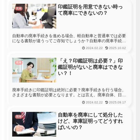
いるという家庭も珍...
印鑑証明を用意できない時っ
廃車
て廃車にできないの？
自動車の廃車手続きを進める場合、軽自動車と普通車では必要
になる書類が違うってご存知でしょうか？自動車の廃車手続き
は、一般の方であればほとんど経験する事ではありませんし、
2024.02.22
2025.10.02
手続きを進める為にはどのような物を用意すればいいのか、詳
細に知っている人...
「え？印鑑証明は必要？」印
廃車
鑑証明がないと廃車はできな
い？！
廃車手続きに印鑑証明は絶対に必要？廃車手続きを行う場合、
さまざまな書類が必要となります。とは言え、廃車自体、日常
生活の中でそうそう発生するものではなく、また手続きをプロ
2024.02.22
2025.09.17
に任せる方も多く、手続きの詳細を知っている方は少ないと思
います。その手続...
自動車を廃車にして処分した
廃車
けど、車庫証明ってどうすれ
ばいいの？