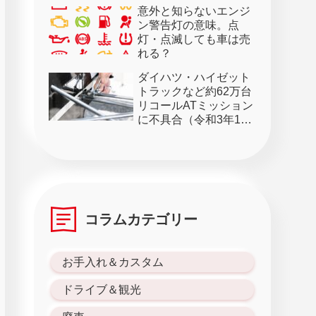
意外と知らないエンジ
ン警告灯の意味。点
灯・点滅しても車は売
れる？
ダイハツ・ハイゼット
トラックなど約62万台
リコールATミッション
に不具合（令和3年1月
28日）
コラムカテゴリー
お手入れ＆カスタム
ドライブ＆観光