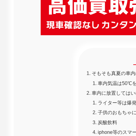
そもそも真夏の車内
車内気温は50℃
車内に放置してはい
ライター等は爆
子供のおもちゃ
炭酸飲料
iphone等のス