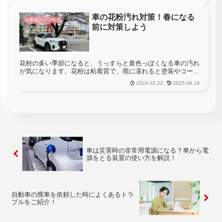
もらう事が出来ないと言うお話はよく聞きますよね。ここで疑
問に思う事は、「...
車の花粉汚れ対策！春になる
自動車のマメ知識
前に対策しよう
花粉の多い季節になると、うっすらと黄色っぽくなる車の汚れ
が気になります。花粉は粘着質で、雨に濡れると塗装やコーテ
ィングに付着して、そのまま手入れを放っておくと乾燥して取
2024.02.22
2025.09.18
れにくいシミになってしまうこともあります。たかが花粉と油
断すると、メンテ...
車は災害時の非常用電源になる？車から電
源をとる装置の使い方を解説！
自動車の廃車を依頼した時によくあるトラ
ブルをご紹介！