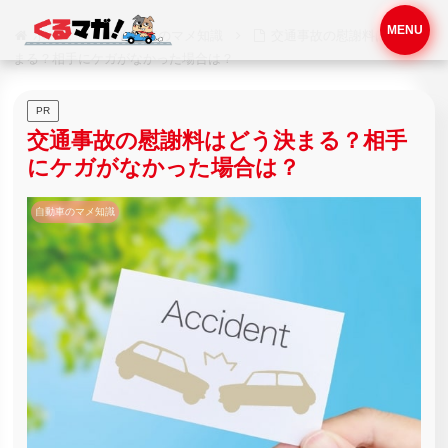
MENU
ホーム
自動車のマメ知識
交通事故の慰謝料はどう決
まる？相手にケガがなかった場合は？
PR
交通事故の慰謝料はどう決まる？相手
にケガがなかった場合は？
自動車のマメ知識