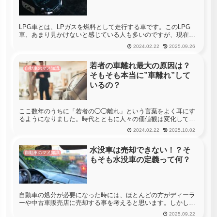
LPG車とは、LPガスを燃料として走行する車です。このLPG
車、あまり見かけないと感じている人も多いのですが、現在日
本での普及台数は約26万台と言われています。確かに自家用乗
2024.02.22
2025.09.26
用車全体の6135万台超（2018年）を考えれば、ほとんど普及し
て...
若者の車離れ最大の原因は？
自動車のマメ知識
そもそも本当に”車離れ”して
いるの？
ここ数年のうちに「若者の◯◯離れ」という言葉をよく耳にす
るようになりました。時代とともに人々の価値観は変化してい
き、世代間によるギャップが生じることは今に始まったことで
2024.02.22
2025.10.02
はありません。しかし、自動車の分野においては近年急激に販
売台数が落ち込み...
水没車は売却できない！？そ
自動車のマメ知識
もそも水没車の定義って何？
自動車の処分が必要になった時には、ほとんどの方がディーラ
ーや中古車販売店に売却する事を考えると思います。しかし、
処分を考えている自動車が事故車や水没車の場合、買い取って
2025.09.22