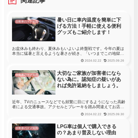
関連記事
暑い日に車内温度を簡単に下
自動車のマメ知識
げる方法！手軽に使える便利
グッズもご紹介します！
お盆休みも終わり、夏休みもいよいよ終盤戦です。今年の夏は
本当に猛暑と言えるような暑さが続き、「いつまでこの地獄の
ような暑さが続くんだろう…」と戦々恐々としている人も多い
2024.02.22
2025.09.26
かもしれませんね。気象庁発表の1ヶ月予想では、９月中旬ま
では平年以上の高...
大切なご家族が加害者になら
自動車のマメ知識
ない為に。認知症の疑いがあ
れば免許返納をしましょう。
近年、TVのニュースなどでも頻繁に目にするようになった高齢
者による交通事故。アクセルとブレーキを踏み間違えてお店に
突っ込んでしまう事や高速道路の逆走、登下校中の子供の列に
2024.02.22
2025.09.30
突っ込んでしまう等、毎日のように高齢者がらみの事故が報道
される事もあり...
LPG車は個人で購入できる
自動車のマメ知識
の？あまり普及しない理由